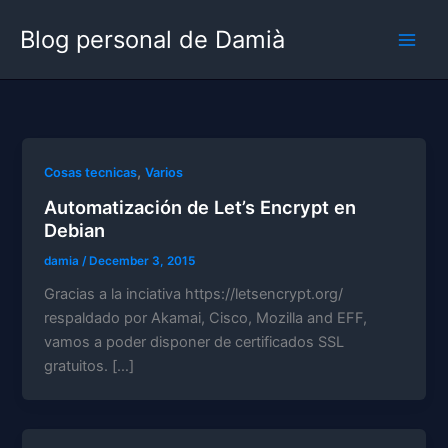
Skip
Blog personal de Damià
to
content
,
Cosas tecnicas
Varios
Automatización de Let’s Encrypt en
Debian
damia
/
December 3, 2015
Gracias a la inciativa https://letsencrypt.org/
respaldado por Akamai, Cisco, Mozilla and EFF,
vamos a poder disponer de certificados SSL
gratuitos. […]