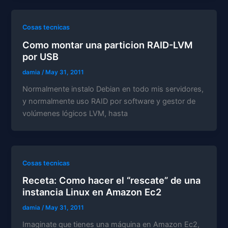
Cosas tecnicas
Como montar una particion RAID-LVM
por USB
damia
/
May 31, 2011
Normalmente instalo Debian en todo mis servidores,
y normalmente uso RAID por software y gestor de
volúmenes lógicos LVM, hasta
Cosas tecnicas
Receta: Como hacer el “rescate” de una
instancia Linux en Amazon Ec2
damia
/
May 31, 2011
Imaginate que tienes una máquina en Amazon Ec2,