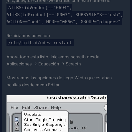
/etc/udev/rules.d/99-wedo.rules con este contenido
ATTRS{idVendor}=="0694",
ATTRS{idProduct}=="0003", SUBSYSTEMS=="usb",
ACTION=="add", MODE="0666", GROUP="plugdev"
Reiniciamos udev con
/etc/init.d/udev restart
Ahora todo esta listo, iniciamos scracth desde
Aplicaciones -> Educación -> Scracth
Mostramos las opciones de Lego Wedo que estaban
ocultas desde menu Editar