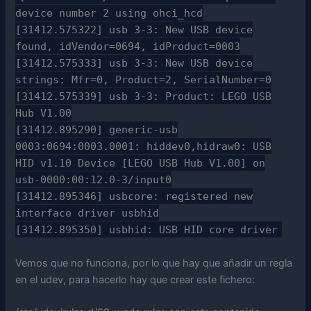
device number 2 using ohci_hcd
[31412.575322] usb 3-3: New USB device
found, idVendor=0694, idProduct=0003
[31412.575333] usb 3-3: New USB device
strings: Mfr=0, Product=2, SerialNumber=0
[31412.575339] usb 3-3: Product: LEGO USB
Hub V1.00
[31412.895290] generic-usb
0003:0694:0003.0001: hiddev0,hidraw0: USB
HID v1.10 Device [LEGO USB Hub V1.00] on
usb-0000:00:12.0-3/input0
[31412.895346] usbcore: registered new
interface driver usbhid
[31412.895350] usbhid: USB HID core driver
Vemos que no funciona, por lo que hay que añadir un regla
en el udev, para hacerlo hay que crear este fichero: