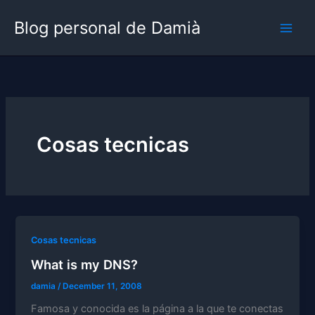
Skip
Blog personal de Damià
to
content
Cosas tecnicas
Cosas tecnicas
What is my DNS?
damia
/
December 11, 2008
Famosa y conocida es la página a la que te conectas