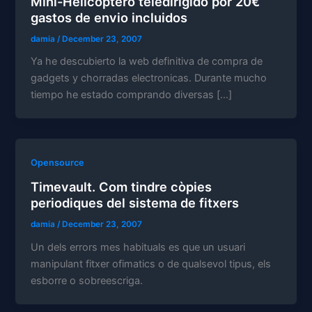
Mini-Helicoptero teledirigido por 20€
gastos de envio incluidos
damia
/
December 23, 2007
Ya he descubierto la web definitiva de compra de
gadgets y chorradas electronicas. Durante mucho
tiempo he estado comprando diversas […]
Opensource
Timevault. Com tindre còpies
periodiques del sistema de fitxers
damia
/
December 23, 2007
Un dels errors mes habituals es que un usuari
manipulant fitxer ofimatics o de qualsevol tipus, els
esborre o sobreescriga.